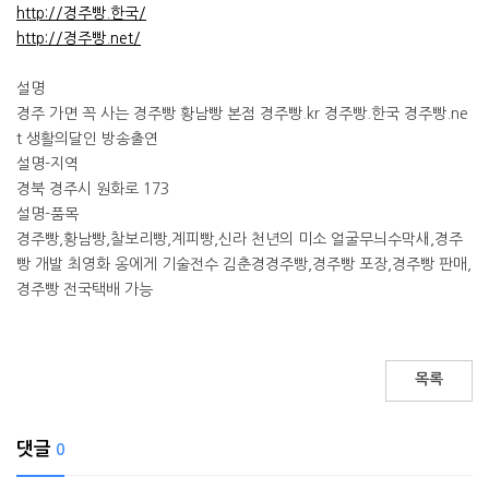
http://경주빵.한국/
http://경주빵.net/
설명
경주 가면 꼭 사는 경주빵 황남빵 본점 경주빵.kr 경주빵.한국 경주빵.ne
t 생활의달인 방송출연
설명-지역
경북 경주시 원화로 173
설명-품목
경주빵,황남빵,찰보리빵,계피빵,신라 천년의 미소 얼굴무늬수막새,경주
빵 개발 최영화 옹에게 기술전수 김춘경경주빵,경주빵 포장,경주빵 판매,
경주빵 전국택배 가능
목록
댓글
0