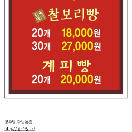
경주빵 황남본점
http://경주빵.kr/